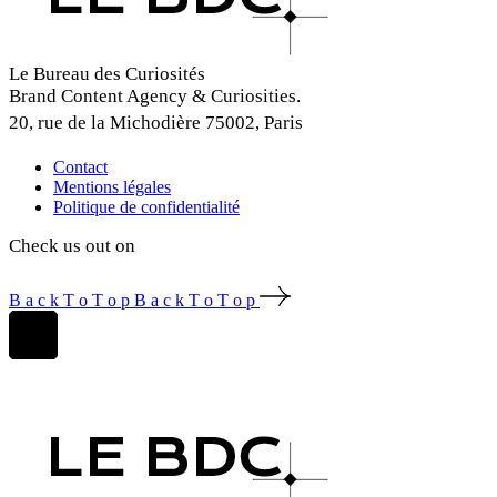
Le Bureau des Curiosités
Brand Content Agency & Curiosities.
20, rue de la Michodière 75002, Paris
Contact
Mentions légales
Politique de confidentialité
Check us out on
B
a
c
k
T
o
T
o
p
B
a
c
k
T
o
T
o
p